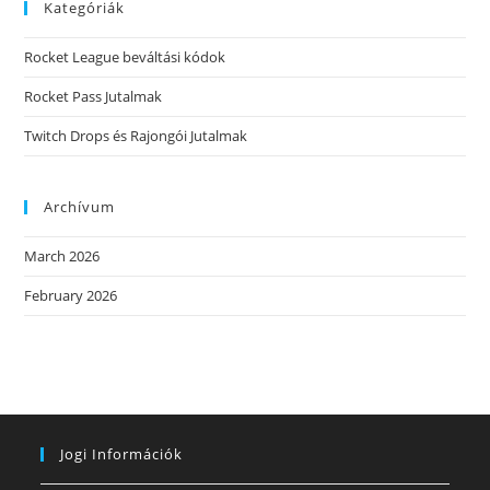
Kategóriák
Rocket League beváltási kódok
Rocket Pass Jutalmak
Twitch Drops és Rajongói Jutalmak
Archívum
March 2026
February 2026
Jogi Információk