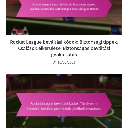
Rocket League beváltási kódok: Biztonsági tippek,
Csalások elkerülése, Biztonságos beváltási
gyakorlatok
16/02/2026