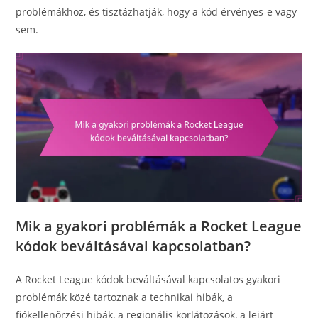
problémákhoz, és tisztázhatják, hogy a kód érvényes-e vagy
sem.
Mik a gyakori problémák a Rocket League
kódok beváltásával kapcsolatban?
A Rocket League kódok beváltásával kapcsolatos gyakori
problémák közé tartoznak a technikai hibák, a
fiókellenőrzési hibák, a regionális korlátozások, a lejárt