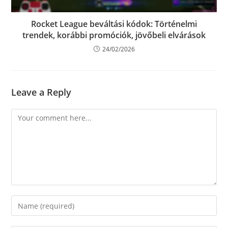
Rocket League beváltási kódok: Történelmi
trendek, korábbi promóciók, jövőbeli elvárások
24/02/2026
Leave a Reply
Comment
Enter
your
name