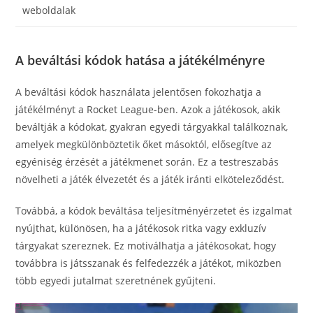
weboldalak
A beváltási kódok hatása a játékélményre
A beváltási kódok használata jelentősen fokozhatja a
játékélményt a Rocket League-ben. Azok a játékosok, akik
beváltják a kódokat, gyakran egyedi tárgyakkal találkoznak,
amelyek megkülönböztetik őket másoktól, elősegítve az
egyéniség érzését a játékmenet során. Ez a testreszabás
növelheti a játék élvezetét és a játék iránti elköteleződést.
Továbbá, a kódok beváltása teljesítményérzetet és izgalmat
nyújthat, különösen, ha a játékosok ritka vagy exkluzív
tárgyakat szereznek. Ez motiválhatja a játékosokat, hogy
továbbra is játsszanak és felfedezzék a játékot, miközben
több egyedi jutalmat szeretnének gyűjteni.