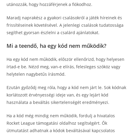
utánozzák, hogy hozzáférjenek a fiókodhoz.
Maradj naprakész a gyakori csalásokról a játék híreinek és
frissítéseinek követésével. A jelenlegi csalások tudatossága
segíthet gyorsan észlelni a csalárd ajánlatokat.
Mi a teendő, ha egy kód nem működik?
Ha egy kód nem működik, először ellenőrizd, hogy helyesen
írtad-e be. Nézd meg, van-e elírás, felesleges szóköz vagy
helytelen nagybetűs írásmód.
Ezután győződj meg róla, hogy a kód nem járt le. Sok kódnak
korlátozott érvényességi ideje van, és egy lejárt kód
használata a beváltás sikertelenségét eredményezi.
Ha a kód még mindig nem működik, fordulj a hivatalos
Rocket League támogatási oldalhoz segítségért. Ők
útmutatást adhatnak a kódok beváltásával kapcsolatos