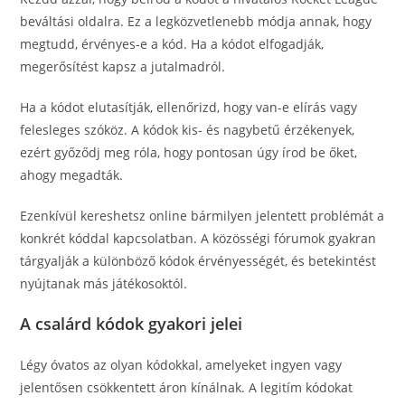
beváltási oldalra. Ez a legközvetlenebb módja annak, hogy
megtudd, érvényes-e a kód. Ha a kódot elfogadják,
megerősítést kapsz a jutalmadról.
Ha a kódot elutasítják, ellenőrizd, hogy van-e elírás vagy
felesleges szóköz. A kódok kis- és nagybetű érzékenyek,
ezért győződj meg róla, hogy pontosan úgy írod be őket,
ahogy megadták.
Ezenkívül kereshetsz online bármilyen jelentett problémát a
konkrét kóddal kapcsolatban. A közösségi fórumok gyakran
tárgyalják a különböző kódok érvényességét, és betekintést
nyújtanak más játékosoktól.
A csalárd kódok gyakori jelei
Légy óvatos az olyan kódokkal, amelyeket ingyen vagy
jelentősen csökkentett áron kínálnak. A legitím kódokat