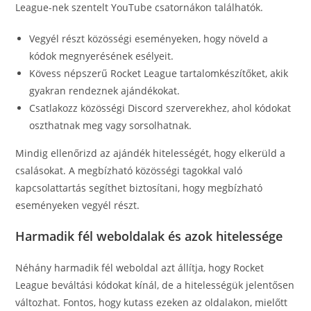
League-nek szentelt YouTube csatornákon találhatók.
Vegyél részt közösségi eseményeken, hogy növeld a
kódok megnyerésének esélyeit.
Kövess népszerű Rocket League tartalomkészítőket, akik
gyakran rendeznek ajándékokat.
Csatlakozz közösségi Discord szerverekhez, ahol kódokat
oszthatnak meg vagy sorsolhatnak.
Mindig ellenőrizd az ajándék hitelességét, hogy elkerüld a
csalásokat. A megbízható közösségi tagokkal való
kapcsolattartás segíthet biztosítani, hogy megbízható
eseményeken vegyél részt.
Harmadik fél weboldalak és azok hitelessége
Néhány harmadik fél weboldal azt állítja, hogy Rocket
League beváltási kódokat kínál, de a hitelességük jelentősen
változhat. Fontos, hogy kutass ezeken az oldalakon, mielőtt