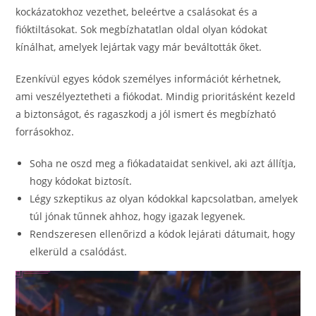
kockázatokhoz vezethet, beleértve a csalásokat és a
fióktiltásokat. Sok megbízhatatlan oldal olyan kódokat
kínálhat, amelyek lejártak vagy már beváltották őket.
Ezenkívül egyes kódok személyes információt kérhetnek,
ami veszélyeztetheti a fiókodat. Mindig prioritásként kezeld
a biztonságot, és ragaszkodj a jól ismert és megbízható
forrásokhoz.
Soha ne oszd meg a fiókadataidat senkivel, aki azt állítja,
hogy kódokat biztosít.
Légy szkeptikus az olyan kódokkal kapcsolatban, amelyek
túl jónak tűnnek ahhoz, hogy igazak legyenek.
Rendszeresen ellenőrizd a kódok lejárati dátumait, hogy
elkerüld a csalódást.