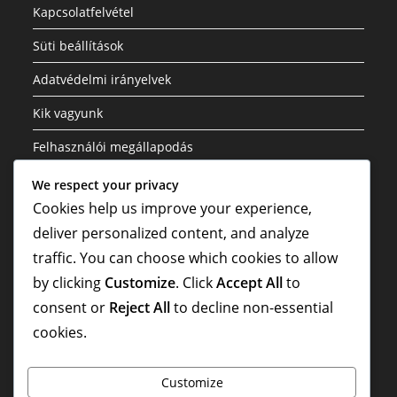
Kapcsolatfelvétel
Süti beállítások
Adatvédelmi irányelvek
Kik vagyunk
Felhasználói megállapodás
We respect your privacy
Kategóriák
Cookies help us improve your experience,
deliver personalized content, and analyze
Rocket League beváltási kódok
traffic. You can choose which cookies to allow
Rocket Pass Jutalmak
by clicking
Customize
. Click
Accept All
to
Twitch Drops és Rajongói Jutalmak
consent or
Reject All
to decline non-essential
cookies.
Customize