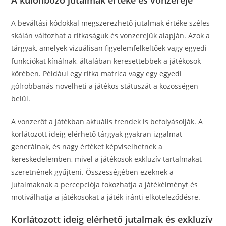
A beváltási kódokkal megszerezhető jutalmak értéke széles
skálán változhat a ritkaságuk és vonzerejük alapján. Azok a
tárgyak, amelyek vizuálisan figyelemfelkeltőek vagy egyedi
funkciókat kínálnak, általában keresettebbek a játékosok
körében. Például egy ritka matrica vagy egy egyedi
gólrobbanás növelheti a játékos státuszát a közösségen
belül.
A vonzerőt a játékban aktuális trendek is befolyásolják. A
korlátozott ideig elérhető tárgyak gyakran izgalmat
generálnak, és nagy értéket képviselhetnek a
kereskedelemben, mivel a játékosok exkluzív tartalmakat
szeretnének gyűjteni. Összességében ezeknek a
jutalmaknak a percepciója fokozhatja a játékélményt és
motiválhatja a játékosokat a játék iránti elköteleződésre.
Korlátozott ideig elérhető jutalmak és exkluzív