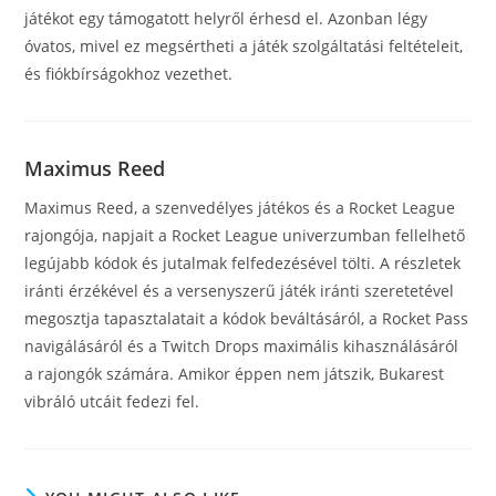
játékot egy támogatott helyről érhesd el. Azonban légy
óvatos, mivel ez megsértheti a játék szolgáltatási feltételeit,
és fiókbírságokhoz vezethet.
Maximus Reed
Maximus Reed, a szenvedélyes játékos és a Rocket League
rajongója, napjait a Rocket League univerzumban fellelhető
legújabb kódok és jutalmak felfedezésével tölti. A részletek
iránti érzékével és a versenyszerű játék iránti szeretetével
megosztja tapasztalatait a kódok beváltásáról, a Rocket Pass
navigálásáról és a Twitch Drops maximális kihasználásáról
a rajongók számára. Amikor éppen nem játszik, Bukarest
vibráló utcáit fedezi fel.