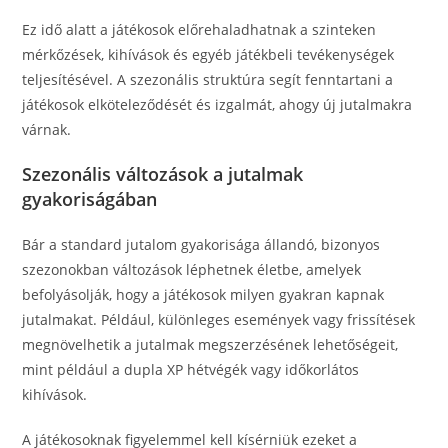
Ez idő alatt a játékosok előrehaladhatnak a szinteken
mérkőzések, kihívások és egyéb játékbeli tevékenységek
teljesítésével. A szezonális struktúra segít fenntartani a
játékosok elköteleződését és izgalmát, ahogy új jutalmakra
várnak.
Szezonális változások a jutalmak
gyakoriságában
Bár a standard jutalom gyakorisága állandó, bizonyos
szezonokban változások léphetnek életbe, amelyek
befolyásolják, hogy a játékosok milyen gyakran kapnak
jutalmakat. Például, különleges események vagy frissítések
megnövelhetik a jutalmak megszerzésének lehetőségeit,
mint például a dupla XP hétvégék vagy időkorlátos
kihívások.
A játékosoknak figyelemmel kell kísérniük ezeket a