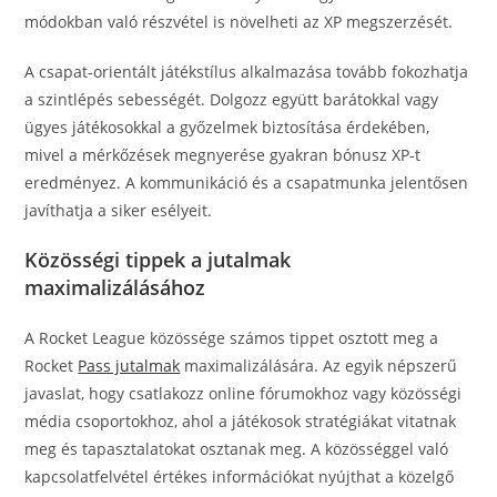
módokban való részvétel is növelheti az XP megszerzését.
A csapat-orientált játékstílus alkalmazása tovább fokozhatja
a szintlépés sebességét. Dolgozz együtt barátokkal vagy
ügyes játékosokkal a győzelmek biztosítása érdekében,
mivel a mérkőzések megnyerése gyakran bónusz XP-t
eredményez. A kommunikáció és a csapatmunka jelentősen
javíthatja a siker esélyeit.
Közösségi tippek a jutalmak
maximalizálásához
A Rocket League közössége számos tippet osztott meg a
Rocket
Pass jutalmak
maximalizálására. Az egyik népszerű
javaslat, hogy csatlakozz online fórumokhoz vagy közösségi
média csoportokhoz, ahol a játékosok stratégiákat vitatnak
meg és tapasztalatokat osztanak meg. A közösséggel való
kapcsolatfelvétel értékes információkat nyújthat a közelgő