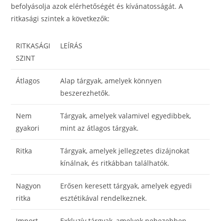
befolyásolja azok elérhetőségét és kívánatosságát. A
ritkasági szintek a következők:
RITKASÁGI
LEÍRÁS
SZINT
Átlagos
Alap tárgyak, amelyek könnyen
beszerezhetők.
Nem
Tárgyak, amelyek valamivel egyedibbek,
gyakori
mint az átlagos tárgyak.
Ritka
Tárgyak, amelyek jellegzetes dizájnokat
kínálnak, és ritkábban találhatók.
Nagyon
Erősen keresett tárgyak, amelyek egyedi
ritka
esztétikával rendelkeznek.
Import
Exkluzív tárgyak, amelyek nehezebben