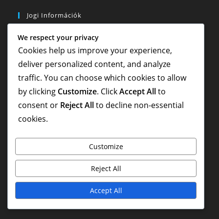
Jogi Információk
We respect your privacy
Kapcsolatfelvétel
Cookies help us improve your experience,
Süti beállítások
deliver personalized content, and analyze
Adatvédelmi irányelvek
traffic. You can choose which cookies to allow
by clicking
Customize
. Click
Accept All
to
Kik vagyunk
consent or
Reject All
to decline non-essential
Felhasználói megállapodás
cookies.
Kategóriák
Customize
Rocket League beváltási kódok
Reject All
Rocket Pass Jutalmak
Accept All
Twitch Drops és Rajongói Jutalmak