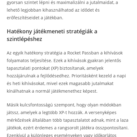
gyorsan szintet lépni és maximalizálni a jutalmaidat, a
lehető legjobban kihasználhatod az idődet és
erőfeszítéseidet a játékban.
Hatékony játékmeneti stratégiák a
szintlépéshez
Az egyik hatékony stratégia a Rocket Passban a kihívások
folyamatos teljesítése. Ezek a kihívások gyakran jelentős
tapasztalati pontokat (XP) biztosítanak, amelyek
hozzájárulnak a fejlődésedhez. Prioritásként kezeld a napi
és heti kihívásokat, mivel ezek magasabb jutalmakat
kínálhatnak a normál játékmenethez képest.
Másik kulcsfontosságú szempont, hogy olyan módokban
játssz, amelyek a legtöbb XP-t hozzák. A versenyképes
mérkőzések általában több tapasztalatot adnak, mint a laza
játékok, ezért érdemes a rangsorolt játékra összpontosítani.
Ezenkívül a különleges eseményeken vagy időkorlátos