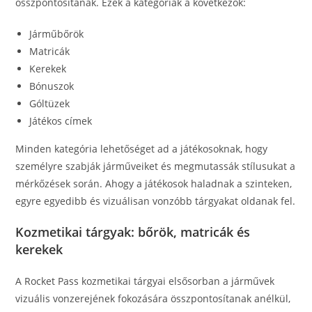
összpontosítanak. Ezek a kategóriák a következők:
Járműbőrök
Matricák
Kerekek
Bónuszok
Góltüzek
Játékos címek
Minden kategória lehetőséget ad a játékosoknak, hogy
személyre szabják járműveiket és megmutassák stílusukat a
mérkőzések során. Ahogy a játékosok haladnak a szinteken,
egyre egyedibb és vizuálisan vonzóbb tárgyakat oldanak fel.
Kozmetikai tárgyak: bőrök, matricák és
kerekek
A Rocket Pass kozmetikai tárgyai elsősorban a járművek
vizuális vonzerejének fokozására összpontosítanak anélkül,