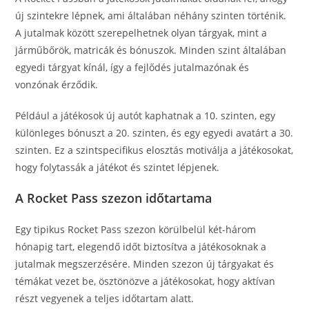
új szintekre lépnek, ami általában néhány szinten történik.
A jutalmak között szerepelhetnek olyan tárgyak, mint a
járműbőrök, matricák és bónuszok. Minden szint általában
egyedi tárgyat kínál, így a fejlődés jutalmazónak és
vonzónak érződik.
Például a játékosok új autót kaphatnak a 10. szinten, egy
különleges bónuszt a 20. szinten, és egy egyedi avatárt a 30.
szinten. Ez a szintspecifikus elosztás motiválja a játékosokat,
hogy folytassák a játékot és szintet lépjenek.
A Rocket Pass szezon időtartama
Egy tipikus Rocket Pass szezon körülbelül két-három
hónapig tart, elegendő időt biztosítva a játékosoknak a
jutalmak megszerzésére. Minden szezon új tárgyakat és
témákat vezet be, ösztönözve a játékosokat, hogy aktívan
részt vegyenek a teljes időtartam alatt.