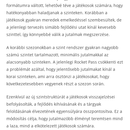
formátumra váltott, lehetővé téve a játékosok számára, hogy
hatékonyabban haladjanak a szinteken. Korábban a
játékosok gyakran meredek emelkedéssel szembesültek, de
a jelenlegi tervezés simább fejlődési utat kínál kevesebb
szinttel, így könnyebbé válik a jutalmak megszerzése.
A korábbi szezonokban a szint rendszer gyakran nagyobb
számú szintet tartalmazott, minimális jutalmakkal az
alacsonyabb szinteken. A jelenlegi Rocket Pass csökkenti ezt
a problémát azáltal, hogy jelentősebb jutalmakat kínál a
korai szinteken, ami arra ösztönzi a játékosokat, hogy
következetesebben vegyenek részt a szezon során.
Ezenkívül az új szintstruktúrát a játékosok visszajelzései
befolyásolták, a fejlődés kihívásának és a tárgyak
feloldásának élvezetének egyensúlyára összpontosítva. Ez a
módosítás célja, hogy jutalmazóbb élményt teremtsen mind
a laza, mind a elkötelezett játékosok számára.