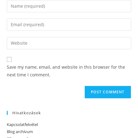
Enter
your
name
Enter
or
your
username
email
Enter
to
address
your
comment
to
website
comment
URL
Save my name, email, and website in this browser for the
(optional)
next time I comment.
Hivatkozások
Kapcsolatfelvétel
Blog archívum