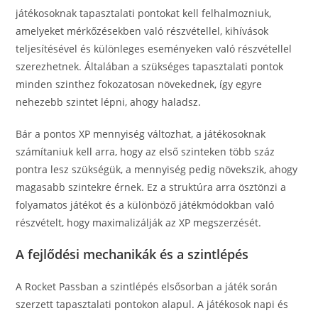
játékosoknak tapasztalati pontokat kell felhalmozniuk,
amelyeket mérkőzésekben való részvétellel, kihívások
teljesítésével és különleges eseményeken való részvétellel
szerezhetnek. Általában a szükséges tapasztalati pontok
minden szinthez fokozatosan növekednek, így egyre
nehezebb szintet lépni, ahogy haladsz.
Bár a pontos XP mennyiség változhat, a játékosoknak
számítaniuk kell arra, hogy az első szinteken több száz
pontra lesz szükségük, a mennyiség pedig növekszik, ahogy
magasabb szintekre érnek. Ez a struktúra arra ösztönzi a
folyamatos játékot és a különböző játékmódokban való
részvételt, hogy maximalizálják az XP megszerzését.
A fejlődési mechanikák és a szintlépés
A Rocket Passban a szintlépés elsősorban a játék során
szerzett tapasztalati pontokon alapul. A játékosok napi és