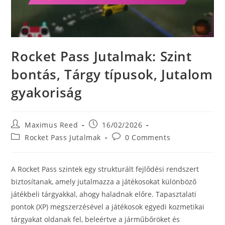
Rocket Pass Jutalmak: Szint
bontás, Tárgy típusok, Jutalom
gyakoriság
Post
Post
Maximus Reed
16/02/2026
author:
published:
Post
Post
Rocket Pass Jutalmak
0 Comments
category:
comments:
A Rocket Pass szintek egy strukturált fejlődési rendszert
biztosítanak, amely jutalmazza a játékosokat különböző
játékbeli tárgyakkal, ahogy haladnak előre. Tapasztalati
pontok (XP) megszerzésével a játékosok egyedi kozmetikai
tárgyakat oldanak fel, beleértve a járműbőröket és