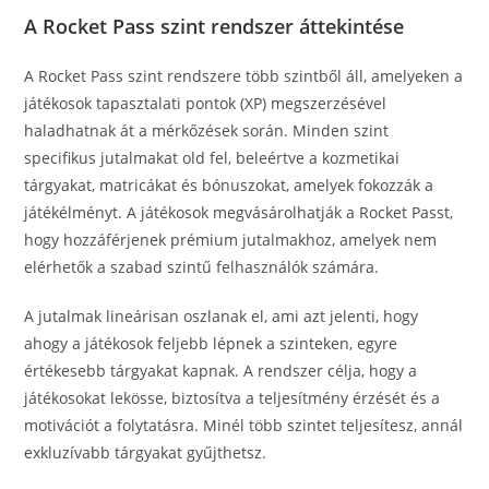
A Rocket Pass szint rendszer áttekintése
A Rocket Pass szint rendszere több szintből áll, amelyeken a
játékosok tapasztalati pontok (XP) megszerzésével
haladhatnak át a mérkőzések során. Minden szint
specifikus jutalmakat old fel, beleértve a kozmetikai
tárgyakat, matricákat és bónuszokat, amelyek fokozzák a
játékélményt. A játékosok megvásárolhatják a Rocket Passt,
hogy hozzáférjenek prémium jutalmakhoz, amelyek nem
elérhetők a szabad szintű felhasználók számára.
A jutalmak lineárisan oszlanak el, ami azt jelenti, hogy
ahogy a játékosok feljebb lépnek a szinteken, egyre
értékesebb tárgyakat kapnak. A rendszer célja, hogy a
játékosokat lekösse, biztosítva a teljesítmény érzését és a
motivációt a folytatásra. Minél több szintet teljesítesz, annál
exkluzívabb tárgyakat gyűjthetsz.