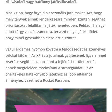
kihívásokról vagy hatékony játékstílusokról.
Másik tipp, hogy figyeld a szezonális jutalmakat. Azt, hogy
mely tárgyak állnak rendelkezésre minden szinten, segíthet
prioritásokat felállítani a játékmenetedben. Például, ha egy
adott tárgy vonzó számodra, tervezd meg a játékidődet,
hogy minél gyorsabban elérd azt a szintet.
Végül érdemes nyomon követni a fejlődésedet és személyes
célokat kitűzni. Az XP és a jutalmak gyűjtésének figyelemmel
kísérése segíthet azonosítani a fejlődési területeket és
ennek megfelelően módosítani a stratégiáidat. Ez az
önértékelés hatékonyabb játékhoz és jobb általános
élményhez vezethet a Rocket Passban.