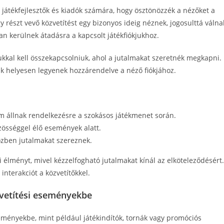
a játékfejlesztők és kiadók számára, hogy ösztönözzék a nézőket a
 részt vevő közvetítést egy bizonyos ideig néznek, jogosulttá válna
n kerülnek átadásra a kapcsolt játékfiókjukhoz.
jukkal kell összekapcsolniuk, ahol a jutalmakat szeretnék megkapni.
mak helyesen legyenek hozzárendelve a néző fiókjához.
em állnak rendelkezésre a szokásos játékmenet során.
özösséggel élő események alatt.
özben jutalmakat szereznek.
 élményt, mivel kézzelfogható jutalmakat kínál az elköteleződésért.
interakciót a közvetítőkkel.
zvetítési eseményekbe
eményekbe, mint például játékindítók, tornák vagy promóciós