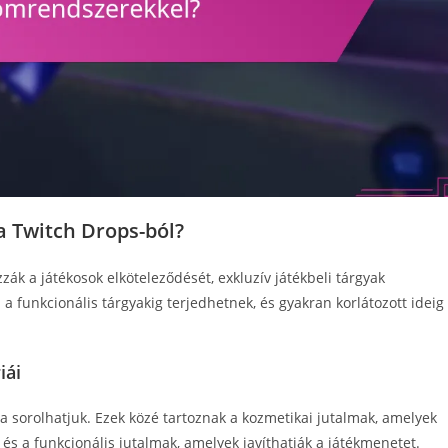
a Twitch Drops-ból?
zák a játékosok elköteleződését, exkluzív játékbeli tárgyak
l a funkcionális tárgyakig terjedhetnek, és gyakran korlátozott ideig
iái
a sorolhatjuk. Ezek közé tartoznak a kozmetikai jutalmak, amelyek
és a funkcionális jutalmak, amelyek javíthatják a játékmenetet.