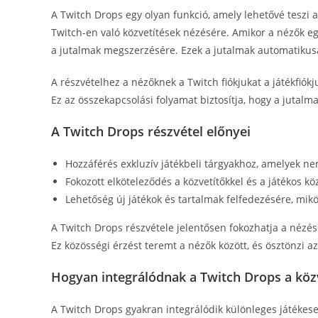
A Twitch Drops egy olyan funkció, amely lehetővé teszi 
Twitch-en való közvetítések nézésére. Amikor a nézők egy
a jutalmak megszerzésére. Ezek a jutalmak automatikusa
A részvételhez a nézőknek a Twitch fiókjukat a játékfiók
Ez az összekapcsolási folyamat biztosítja, hogy a jutal
A Twitch Drops részvétel előnyei
Hozzáférés exkluzív játékbeli tárgyakhoz, amelyek n
Fokozott elköteleződés a közvetítőkkel és a játékos k
Lehetőség új játékok és tartalmak felfedezésére, mik
A Twitch Drops részvétele jelentősen fokozhatja a nézési
Ez közösségi érzést teremt a nézők között, és ösztönzi az 
Hogyan integrálódnak a Twitch Drops a kö
A Twitch Drops gyakran integrálódik különleges játékes