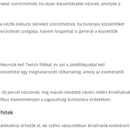
makat szerezhetnek, ha olyan közvetítéseket néznek, amelyek a
a nézők exkluzív skineket szerezhetnek, ha bizonyos közvetítőket
zerűsítését szolgálja, hanem forgalmat is generál a közvetítők
zniük kell Twitch fiókkal, és azt a játékfiókjukkal kell
 közvetítést egy meghatározott időtartamig, amely az eseménytől
30 percet nézzenek, míg mások rövidebb nézési időért kínálhatna
fikus követelményeit a jogosultság biztosítása érdekében.
vhitek
játékokhoz érhetők el, de széles választékban kínálhatók különböző