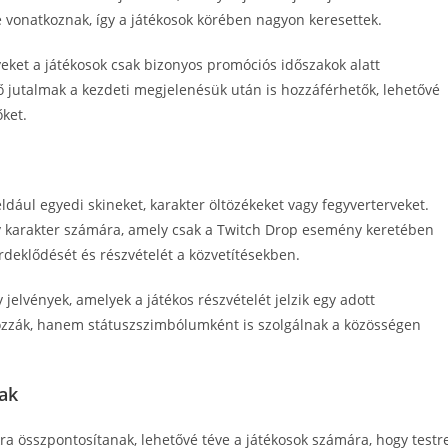
 vonatkoznak, így a játékosok körében nagyon keresettek.
yeket a játékosok csak bizonyos promóciós időszakok alatt
 jutalmak a kezdeti megjelenésük után is hozzáférhetők, lehetővé
ket.
éldául egyedi skineket, karakter öltözékeket vagy fegyverterveket.
gy karakter számára, amely csak a Twitch Drop esemény keretében
érdeklődését és részvételét a közvetítésekben.
jelvények, amelyek a játékos részvételét jelzik egy adott
ozzák, hanem státuszszimbólumként is szolgálnak a közösségen
mak
a összpontosítanak, lehetővé téve a játékosok számára, hogy testr