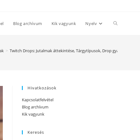
Toggle
el
Blog archívum
Kik vagyunk
Nyelv
website
ak
>
Twitch Drops: Jutalmak áttekintése, Tárgytípusok, Drop gyakoriság
search
Hivatkozások
Kapcsolatfelvétel
Blog archívum
Kik vagyunk
Keresés