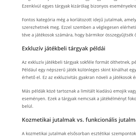
Ezenkívül egyes tárgyak kizárólag bizonyos eseményekre
Fontos kategória még a korlátozott idejű jutalmak, amel
szerezhetnek meg. Ezzel szemben a véglegesen elérhető
téve a játékosok számára, hogy bármikor összegyűjtsék ő
Exkluzív játékbeli tárgyak példái
Az exkluzív játékbeli tárgyak sokféle formát ölthetnek, p
Például egy népszerű játék különleges skint kínálhat e
érhető el. Ez az exkluzivitás gyakran növeli a játékosok 
Más példák közé tartoznak a limitált kiadású emojik vagy 
eseményen. Ezek a tárgyak nemcsak a játékélményt fok
belül.
Kozmetikai jutalmak vs. funkcionális jutal
A kozmetikai jutalmak elsősorban esztétikai szempontokr