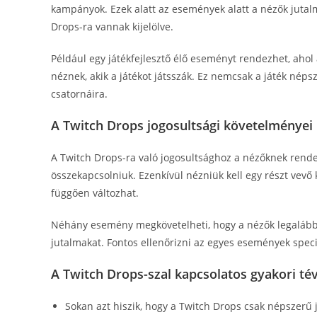
kampányok. Ezek alatt az események alatt a nézők jutal
Drops-ra vannak kijelölve.
Például egy játékfejlesztő élő eseményt rendezhet, ahol 
néznek, akik a játékot játsszák. Ez nemcsak a játék néps
csatornáira.
A Twitch Drops jogosultsági követelményei
A Twitch Drops-ra való jogosultsághoz a nézőknek rendelke
összekapcsolniuk. Ezenkívül nézniük kell egy részt vevő
függően változhat.
Néhány esemény megkövetelheti, hogy a nézők legalább 
jutalmakat. Fontos ellenőrizni az egyes események speci
A Twitch Drops-szal kapcsolatos gyakori té
Sokan azt hiszik, hogy a Twitch Drops csak népszerű 