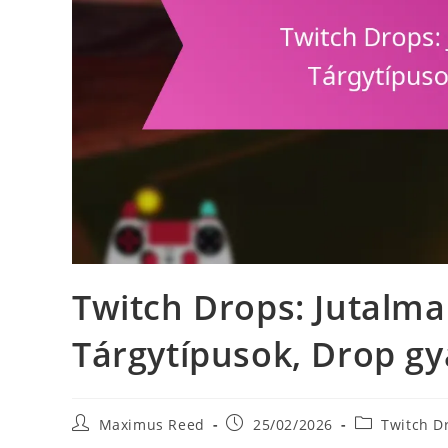
Twitch Drops: Jutalma
Tárgytípusok, Drop gy
Post
Post
Post
Maximus Reed
25/02/2026
Twitch D
author:
published:
category: