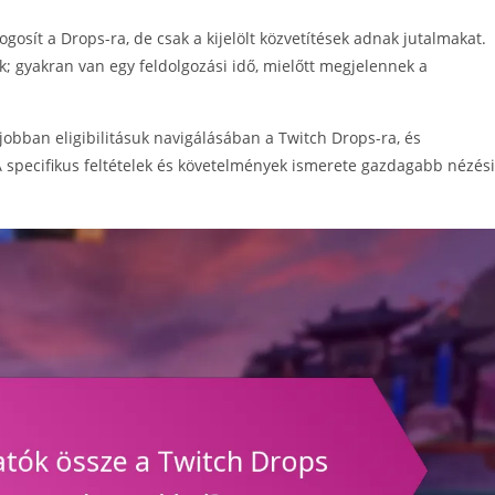
gosít a Drops-ra, de csak a kijelölt közvetítések adnak jutalmakat.
k; gyakran van egy feldolgozási idő, mielőtt megjelennek a
obban eligibilitásuk navigálásában a Twitch Drops-ra, és
A specifikus feltételek és követelmények ismerete gazdagabb nézési