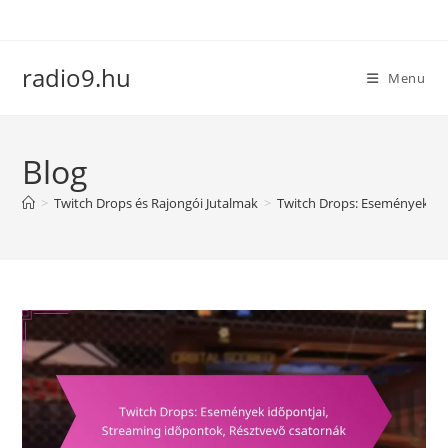
Skip
to
content
radio9.hu
Menu
Blog
>
Twitch Drops és Rajongói Jutalmak
>
Twitch Drops: Események idő