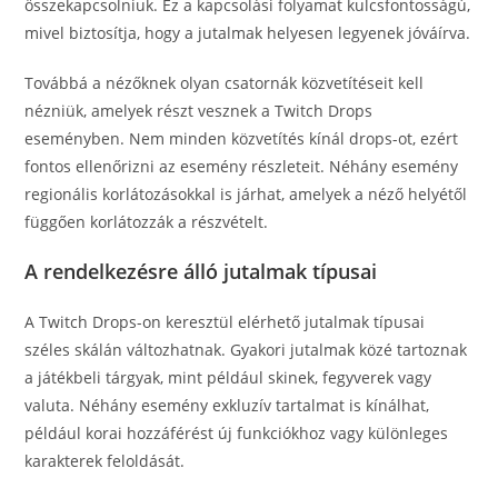
összekapcsolniuk. Ez a kapcsolási folyamat kulcsfontosságú,
mivel biztosítja, hogy a jutalmak helyesen legyenek jóváírva.
Továbbá a nézőknek olyan csatornák közvetítéseit kell
nézniük, amelyek részt vesznek a Twitch Drops
eseményben. Nem minden közvetítés kínál drops-ot, ezért
fontos ellenőrizni az esemény részleteit. Néhány esemény
regionális korlátozásokkal is járhat, amelyek a néző helyétől
függően korlátozzák a részvételt.
A rendelkezésre álló jutalmak típusai
A Twitch Drops-on keresztül elérhető jutalmak típusai
széles skálán változhatnak. Gyakori jutalmak közé tartoznak
a játékbeli tárgyak, mint például skinek, fegyverek vagy
valuta. Néhány esemény exkluzív tartalmat is kínálhat,
például korai hozzáférést új funkciókhoz vagy különleges
karakterek feloldását.