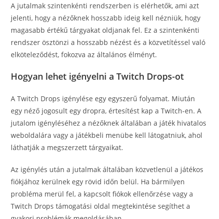
A jutalmak szintenkénti rendszerben is elérhetők, ami azt
jelenti, hogy a nézőknek hosszabb ideig kell nézniük, hogy
magasabb értékű tárgyakat oldjanak fel. Ez a szintenkénti
rendszer ösztönzi a hosszabb nézést és a közvetítéssel való
elköteleződést, fokozva az általános élményt.
Hogyan lehet igényelni a Twitch Drops-ot
A Twitch Drops igénylése egy egyszerű folyamat. Miután
egy néző jogosult egy dropra, értesítést kap a Twitch-en. A
jutalom igényléséhez a nézőknek általában a játék hivatalos
weboldalára vagy a játékbeli menübe kell látogatniuk, ahol
láthatják a megszerzett tárgyaikat.
Az igénylés után a jutalmak általában közvetlenül a játékos
fiókjához kerülnek egy rövid időn belül. Ha bármilyen
probléma merül fel, a kapcsolt fiókok ellenőrzése vagy a
Twitch Drops támogatási oldal megtekintése segíthet a
gyakori problémák megoldásában.