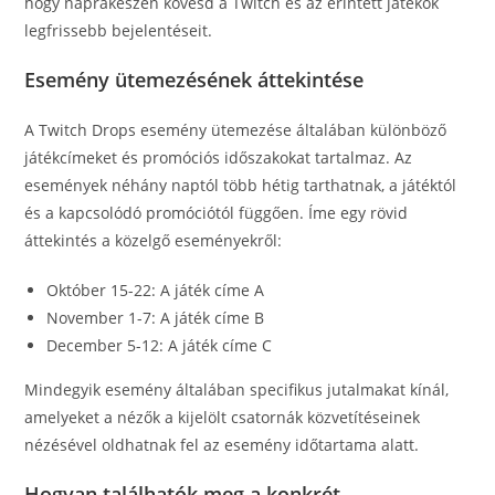
hogy naprakészen kövesd a Twitch és az érintett játékok
legfrissebb bejelentéseit.
Esemény ütemezésének áttekintése
A Twitch Drops esemény ütemezése általában különböző
játékcímeket és promóciós időszakokat tartalmaz. Az
események néhány naptól több hétig tarthatnak, a játéktól
és a kapcsolódó promóciótól függően. Íme egy rövid
áttekintés a közelgő eseményekről:
Október 15-22: A játék címe A
November 1-7: A játék címe B
December 5-12: A játék címe C
Mindegyik esemény általában specifikus jutalmakat kínál,
amelyeket a nézők a kijelölt csatornák közvetítéseinek
nézésével oldhatnak fel az esemény időtartama alatt.
Hogyan találhatók meg a konkrét