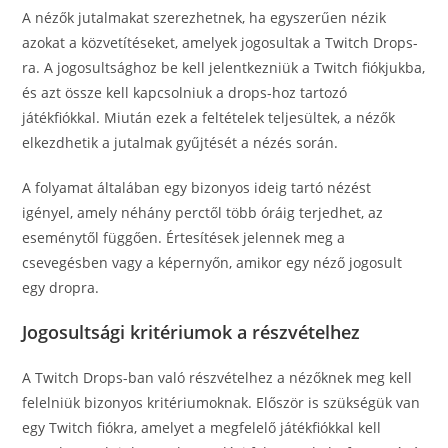
A nézők jutalmakat szerezhetnek, ha egyszerűen nézik
azokat a közvetítéseket, amelyek jogosultak a Twitch Drops-
ra. A jogosultsághoz be kell jelentkezniük a Twitch fiókjukba,
és azt össze kell kapcsolniuk a drops-hoz tartozó
játékfiókkal. Miután ezek a feltételek teljesültek, a nézők
elkezdhetik a jutalmak gyűjtését a nézés során.
A folyamat általában egy bizonyos ideig tartó nézést
igényel, amely néhány perctől több óráig terjedhet, az
eseménytől függően. Értesítések jelennek meg a
csevegésben vagy a képernyőn, amikor egy néző jogosult
egy dropra.
Jogosultsági kritériumok a részvételhez
A Twitch Drops-ban való részvételhez a nézőknek meg kell
felelniük bizonyos kritériumoknak. Először is szükségük van
egy Twitch fiókra, amelyet a megfelelő játékfiókkal kell