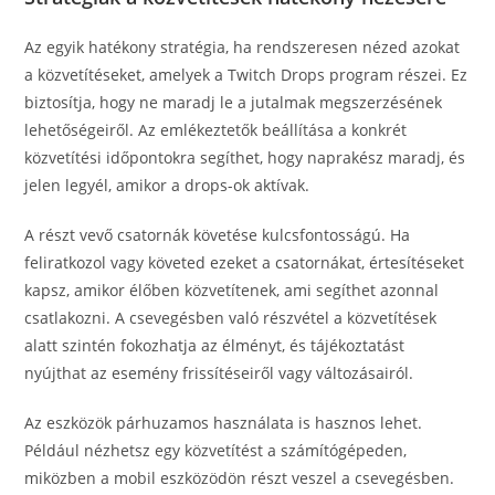
Az egyik hatékony stratégia, ha rendszeresen nézed azokat
a közvetítéseket, amelyek a Twitch Drops program részei. Ez
biztosítja, hogy ne maradj le a jutalmak megszerzésének
lehetőségeiről. Az emlékeztetők beállítása a konkrét
közvetítési időpontokra segíthet, hogy naprakész maradj, és
jelen legyél, amikor a drops-ok aktívak.
A részt vevő csatornák követése kulcsfontosságú. Ha
feliratkozol vagy követed ezeket a csatornákat, értesítéseket
kapsz, amikor élőben közvetítenek, ami segíthet azonnal
csatlakozni. A csevegésben való részvétel a közvetítések
alatt szintén fokozhatja az élményt, és tájékoztatást
nyújthat az esemény frissítéseiről vagy változásairól.
Az eszközök párhuzamos használata is hasznos lehet.
Például nézhetsz egy közvetítést a számítógépeden,
miközben a mobil eszközödön részt veszel a csevegésben.