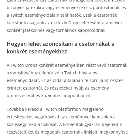
bizonyos játékokra vagy eseményekre összpontosítanak, és
a Twitch eseményoldalain találhatók. Ezek a csatornák
kulcsfontosságúak az exkluzív Drops eléréséhez, amelyek
konkrét játékokhoz vagy tornákhoz kapcsolódnak.
Hogyan lehet azonosítani a csatornákat a
konkrét eseményekhez
A Twitch Drops konkrét eseményeiben részt vevő csatornák
azonosításához ellenőrizd a Twitch hivatalos
eseményoldalát. Ez az oldal általában felsorolja az összes
érintett csatornát, és részleteket nyújt az esemény
ütemezéséről és közvetítési időpontjairól.
Továbbá keresd a Twitch platformon megjelenő
értesítéseket, vagy kövesd az eseménnyel kapcsolatos
közösségi média fiókokat. A közvetítők gyakran bejelentik
részvételüket és megadják csatornáik linkjeit, megkönnyítve