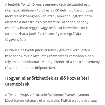
A legtöbb Twitch Drops eseményt késő délutántól estig
ütemezik, általában 15:00 és 23:00 helyi idő között. Ez az
időkeret összhangban van azzal, amikor a legtöbb néző
elérhető a nézésre és a részvételre. Azonban néhány
esemény korai reggeli vagy késő esti közvetítéseket is
tartalmazhat a játék és a közönség demográfiája
függvényében.
Például a nagyobb játékversenyek gyakran korai estén
kezdődnek, míg a laza játék közvetítések korábban a nap
folyamán indulhatnak. Mindig ellenőrizd a konkrét esemény
részleteit a pontos időpontokért.
Hogyan ellenőrizhetőek az élő közvetítési
ütemezések
A Twitch Drops élő közvetítési ütemezésének nyomon
követéséhez látogass el a hivatalos Twitch weboldalra vagy