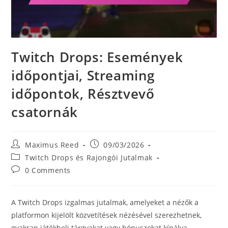
Twitch Drops: Események
időpontjai, Streaming
időpontok, Résztvevő
csatornák
Post
Post
Maximus Reed
09/03/2026
author:
published:
Post
Twitch Drops és Rajongói Jutalmak
category:
Post
0 Comments
comments:
A Twitch Drops izgalmas jutalmak, amelyeket a nézők a
platformon kijelölt közvetítések nézésével szerezhetnek,
gyakran játékbeli tárgyakat vagy bónuszokat kínálva,