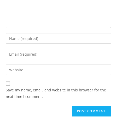
Enter
your
name
Enter
or
your
username
email
Enter
to
address
your
comment
to
website
comment
URL
Save my name, email, and website in this browser for the
(optional)
next time I comment.