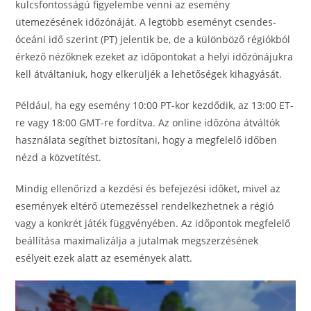
kulcsfontosságú figyelembe venni az esemény
ütemezésének időzónáját. A legtöbb eseményt csendes-
óceáni idő szerint (PT) jelentik be, de a különböző régiókból
érkező nézőknek ezeket az időpontokat a helyi időzónájukra
kell átváltaniuk, hogy elkerüljék a lehetőségek kihagyását.
Például, ha egy esemény 10:00 PT-kor kezdődik, az 13:00 ET-
re vagy 18:00 GMT-re fordítva. Az online időzóna átváltók
használata segíthet biztosítani, hogy a megfelelő időben
nézd a közvetítést.
Mindig ellenőrizd a kezdési és befejezési időket, mivel az
események eltérő ütemezéssel rendelkezhetnek a régió
vagy a konkrét játék függvényében. Az időpontok megfelelő
beállítása maximalizálja a jutalmak megszerzésének
esélyeit ezek alatt az események alatt.