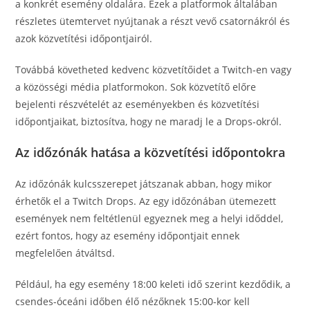
a konkrét esemény oldalára. Ezek a platformok általában
részletes ütemtervet nyújtanak a részt vevő csatornákról és
azok közvetítési időpontjairól.
Továbbá követheted kedvenc közvetítőidet a Twitch-en vagy
a közösségi média platformokon. Sok közvetítő előre
bejelenti részvételét az eseményekben és közvetítési
időpontjaikat, biztosítva, hogy ne maradj le a Drops-okról.
Az időzónák hatása a közvetítési időpontokra
Az időzónák kulcsszerepet játszanak abban, hogy mikor
érhetők el a Twitch Drops. Az egy időzónában ütemezett
események nem feltétlenül egyeznek meg a helyi időddel,
ezért fontos, hogy az esemény időpontjait ennek
megfelelően átváltsd.
Például, ha egy esemény 18:00 keleti idő szerint kezdődik, a
csendes-óceáni időben élő nézőknek 15:00-kor kell